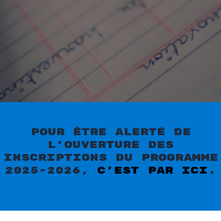
Pour être alerté de
l’ouverture des
inscriptions du programme
2025-2026,
c’est par ici
.