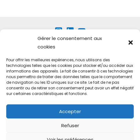
Gérer le consentement aux
cookies
Pour offrir les meilleures expériences, nous utilisons des
technologies telles que les cookies pour stocker et/ou accéder aux
Technovation international
informations des appareils. Le fait de consentir à ces technologies
nous permettra de traiter des données telles que le comportement
FAQ
de navigation ou les ID uniques sur ce site. Le fait de ne pas
Conditions générales
consentir ou de retirer son consentement peut avoir un effet négatif
sur certaines caractéristiques et fonctions.
Mentions légales
Politique de confidentialité
Accepter
Politique de confidentialité GIRLS
Refuser
Nous soutenir
Voir les préférences