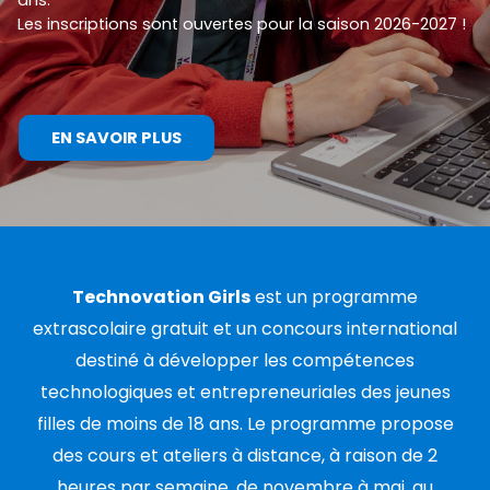
ans.
Les inscriptions sont ouvertes pour la saison 2026-2027 !
EN SAVOIR PLUS
Technovation Girls
est un programme
extrascolaire gratuit et un concours international
destiné à développer les compétences
technologiques et entrepreneuriales des jeunes
filles de moins de 18 ans. Le programme propose
des cours et ateliers à distance, à raison de 2
heures par semaine, de novembre à mai, au