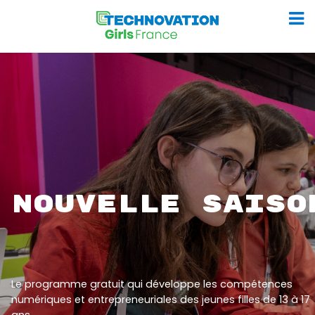
Aller
au
contenu
NOUVELLE SAISO
Le programme gratuit qui développe les compétences
numériques et entrepreneuriales des jeunes filles de 13 à 17